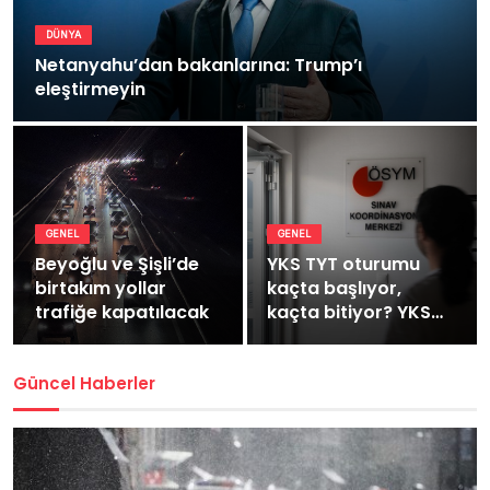
DÜNYA
Netanyahu’dan bakanlarına: Trump’ı
eleştirmeyin
GENEL
GENEL
Beyoğlu ve Şişli’de
YKS TYT oturumu
birtakım yollar
kaçta başlıyor,
trafiğe kapatılacak
kaçta bitiyor? YKS
TYT kaç dakika
sürüyor?
Güncel Haberler