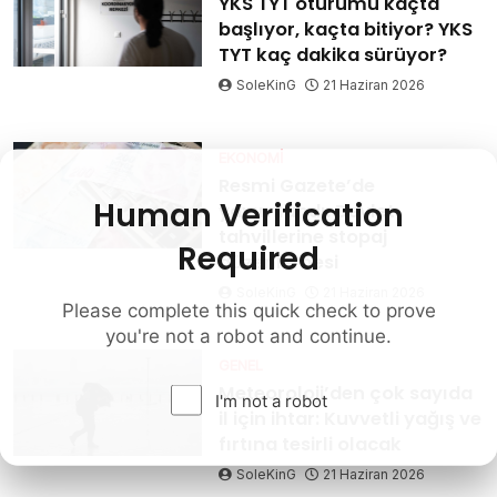
YKS TYT oturumu kaçta
başlıyor, kaçta bitiyor? YKS
TYT kaç dakika sürüyor?
SoleKinG
21 Haziran 2026
EKONOMI
Resmi Gazete’de
Human Verification
yayımlandı: Devlet
tahvillerine stopaj
Required
düzenlemesi
SoleKinG
21 Haziran 2026
Please complete this quick check to prove
you're not a robot and continue.
GENEL
Meteoroloji’den çok sayıda
I'm not a robot
il için ihtar: Kuvvetli yağış ve
fırtına tesirli olacak
SoleKinG
21 Haziran 2026