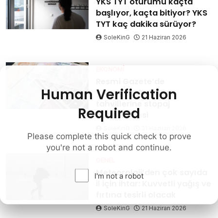
YKS TYT oturumu kaçta
başlıyor, kaçta bitiyor? YKS
TYT kaç dakika sürüyor?
SoleKinG
21 Haziran 2026
EKONOMI
Resmi Gazete’de
Human Verification
yayımlandı: Devlet
tahvillerine stopaj
Required
düzenlemesi
SoleKinG
21 Haziran 2026
Please complete this quick check to prove
you're not a robot and continue.
GENEL
Meteoroloji’den çok sayıda
I'm not a robot
il için ihtar: Kuvvetli yağış ve
fırtına tesirli olacak
SoleKinG
21 Haziran 2026