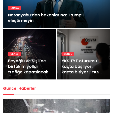
DÜNYA
Netanyahu’dan bakanlarına: Trump’ı
eleştirmeyin
GENEL
GENEL
Beyoğlu ve Şişli’de
YKS TYT oturumu
birtakım yollar
kaçta başlıyor,
trafiğe kapatılacak
kaçta bitiyor? YKS
TYT kaç dakika
sürüyor?
Güncel Haberler