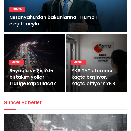
DÜNYA
Netanyahu’dan bakanlarına: Trump’ı
eleştirmeyin
GENEL
GENEL
Beyoğlu ve Şişli’de
YKS TYT oturumu
birtakım yollar
kaçta başlıyor,
trafiğe kapatılacak
kaçta bitiyor? YKS
TYT kaç dakika
sürüyor?
Güncel Haberler