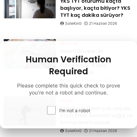
YKS TYT oturumu kaçta
başlıyor, kaçta bitiyor? YKS
TYT kaç dakika sürüyor?
SoleKinG
21 Haziran 2026
EKONOMI
Resmi Gazete’de
Human Verification
yayımlandı: Devlet
tahvillerine stopaj
Required
düzenlemesi
SoleKinG
21 Haziran 2026
Please complete this quick check to prove
you're not a robot and continue.
GENEL
Meteoroloji’den çok sayıda
I'm not a robot
il için ihtar: Kuvvetli yağış ve
fırtına tesirli olacak
SoleKinG
21 Haziran 2026