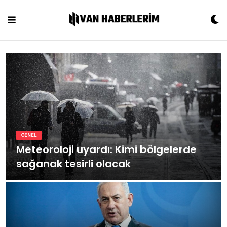
Skip
to
content
GENEL
Meteoroloji uyardı: Kimi bölgelerde
sağanak tesirli olacak