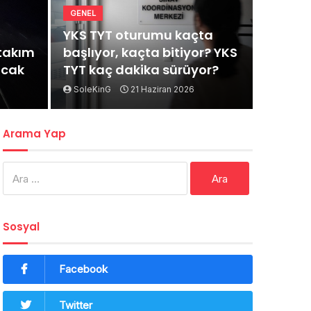
GENEL
YKS TYT oturumu kaçta
rtakım
başlıyor, kaçta bitiyor? YKS
acak
TYT kaç dakika sürüyor?
SoleKinG
21 Haziran 2026
Arama Yap
Arama:
Sosyal
Facebook
Twitter