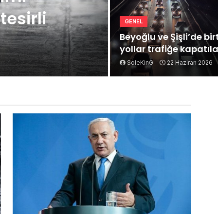
esirli
GENEL
Beyoğlu ve Şişli’de bi
yollar trafiğe kapatıl
SoleKinG
22 Haziran 2026