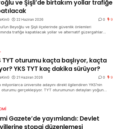
oğlu ve Şişli’de birtakım yollar trafiğe
atılacak
eKinG
22 Haziran 2026
0
9
ul’un Beyoğlu ve Şişli ilçelerinde güvenlik önlemleri
mında trafiğe kapatılacak yollar ve alternatif güzergahlar
ndı.
L
 TYT oturumu kaçta başlıyor, kaçta
iyor? YKS TYT kaç dakika sürüyor?
eKinG
21 Haziran 2026
0
9
 milyonlarca üniversite adayını direkt ilgilendiren YKS’nin
ci oturumu gerçekleşiyor. TYT oturumunun detayları yoğun
 merak ediliyor. Bir yandan adaylar bir yandan aileler “YKS
turumu kaçta başlıyor, kaçta bitiyor” ve “YKS TYT kaç dakika
or” sorusuna yanıt arıyor.
OMI
mi Gazete’de yayımlandı: Devlet
villerine stopaj düzenlemesi