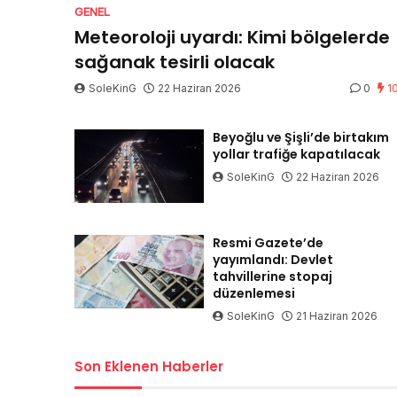
GENEL
Meteoroloji uyardı: Kimi bölgelerde
sağanak tesirli olacak
SoleKinG
22 Haziran 2026
0
1
Beyoğlu ve Şişli’de birtakım
yollar trafiğe kapatılacak
SoleKinG
22 Haziran 2026
Resmi Gazete’de
yayımlandı: Devlet
tahvillerine stopaj
düzenlemesi
SoleKinG
21 Haziran 2026
Son Eklenen Haberler