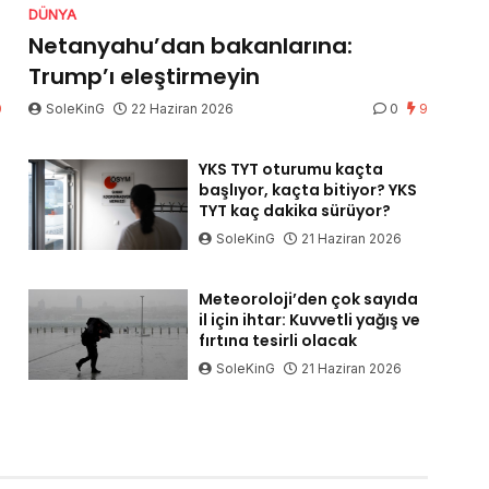
DÜNYA
Netanyahu’dan bakanlarına:
Trump’ı eleştirmeyin
0
SoleKinG
22 Haziran 2026
0
9
YKS TYT oturumu kaçta
başlıyor, kaçta bitiyor? YKS
TYT kaç dakika sürüyor?
SoleKinG
21 Haziran 2026
Meteoroloji’den çok sayıda
il için ihtar: Kuvvetli yağış ve
fırtına tesirli olacak
SoleKinG
21 Haziran 2026