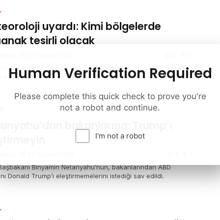
L
eoroloji uyardı: Kimi bölgelerde
anak tesirli olacak
eKinG
22 Haziran 2026
0
10
Human Verification Required
roloji Genel Müdürlüğü, Doğu Karadeniz ve Doğu Anadolu’nun
i başta olmak üzere kimi bölgeler için sağanak ve gök
tülü sağanak yağış ihtarında bulundu. Marmara’nın güneybatısı
zey Ege kıyılarında ise kuvvetli rüzgar bekleniyor.
Please complete this quick check to prove you're
not a robot and continue.
A
anyahu’dan bakanlarına: Trump’ı
I'm not a robot
ştirmeyin
eKinG
22 Haziran 2026
0
9
l Başbakanı Binyamin Netanyahu’nun, bakanlarından ABD
ı Donald Trump’ı eleştirmemelerini istediği sav edildi.
L