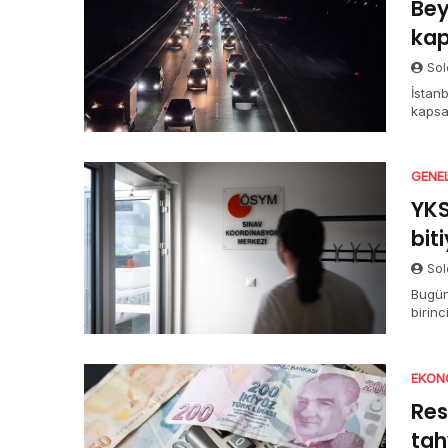
Bey
kap
Sol
İstanb
kapsa
açıkla
GENE
YKS
bit
Sol
Bugün
birin
halde
TYT o
sürüy
EKON
Res
tah