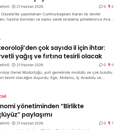
eKinG
21 Haziran 2026
0
9
 Gazete’de yayımlanan Cumhurbaşkanı Kararı ile devlet
leri, hazine bonoları ve kamu varlık kiralama şirketlerince ihraç
n kira sertifikalarından elde edilen gelirlerde uygulanan mevcut
j oranlarının mühleti 31 Aralık 2026’ya kadar devam edecek.
L
eoroloji’den çok sayıda il için ihtar:
vetli yağış ve fırtına tesirli olacak
eKinG
21 Haziran 2026
0
9
roloji Genel Müdürlüğü, yurt genelinde modüllü ve çok bulutlu
ın tesirli olacağını duyurdu. Ege, Akdeniz, İç Anadolu ve
eniz’in birtakım bölümlerinde sağanak ve gök gürültülü
ak yağış beklenirken, Afyonkarahisar, Denizli, Isparta, Burdur
alya’nın iç kesitleri için kuvvetli yağış uyarısı yapıldı. Doğu
OMI
lu’nun güneydoğusu ile Güneydoğu Anadolu’nun doğusunda
z taşınımı görülecek.
nomi yönetiminden “Birlikte
lüyüz” paylaşımı
eKinG
21 Haziran 2026
0
7