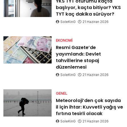
YKS TYT oturumu kaçta
başlıyor, kaçta bitiyor? YKS
TYT kaç dakika sürüyor?
SoleKinG
21 Haziran 2026
EKONOMI
Resmi Gazete’de
yayımlandı: Devlet
tahvillerine stopaj
düzenlemesi
SoleKinG
21 Haziran 2026
GENEL
Meteoroloji’den çok sayıda
il için ihtar: Kuvvetli yağış ve
fırtına tesirli olacak
SoleKinG
21 Haziran 2026