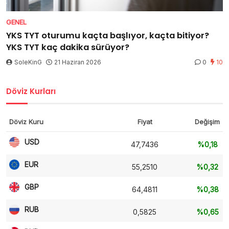
GENEL
YKS TYT oturumu kaçta başlıyor, kaçta bitiyor?
YKS TYT kaç dakika sürüyor?
SoleKinG
21 Haziran 2026
0
10
Döviz Kurları
Döviz Kuru
Fiyat
Değişim
USD
47,7436
%0,18
EUR
55,2510
%0,32
GBP
64,4811
%0,38
RUB
0,5825
%0,65