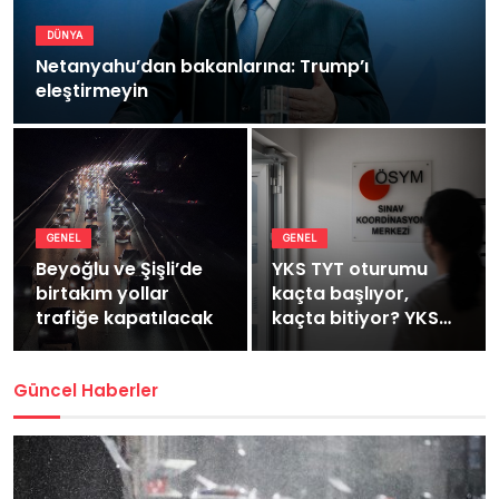
DÜNYA
Netanyahu’dan bakanlarına: Trump’ı
eleştirmeyin
GENEL
GENEL
Beyoğlu ve Şişli’de
YKS TYT oturumu
birtakım yollar
kaçta başlıyor,
trafiğe kapatılacak
kaçta bitiyor? YKS
TYT kaç dakika
sürüyor?
Güncel Haberler