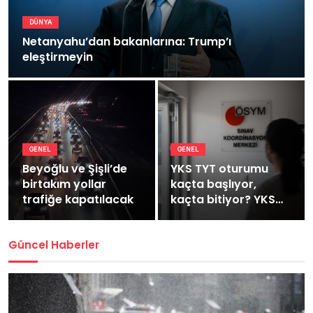
DÜNYA
Netanyahu’dan bakanlarına: Trump’ı
eleştirmeyin
GENEL
GENEL
Beyoğlu ve Şişli’de
YKS TYT oturumu
birtakım yollar
kaçta başlıyor,
trafiğe kapatılacak
kaçta bitiyor? YKS
TYT kaç dakika
sürüyor?
Güncel Haberler