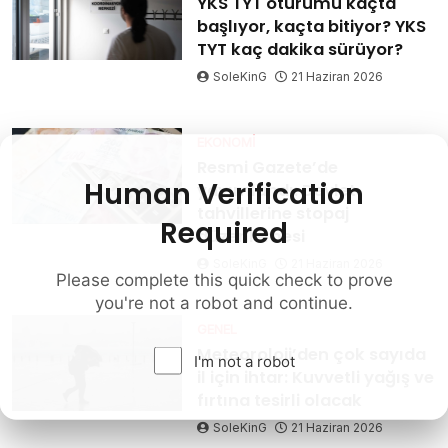
YKS TYT oturumu kaçta
başlıyor, kaçta bitiyor? YKS
TYT kaç dakika sürüyor?
SoleKinG
21 Haziran 2026
EKONOMI
Resmi Gazete’de
Human Verification
yayımlandı: Devlet
tahvillerine stopaj
Required
düzenlemesi
SoleKinG
21 Haziran 2026
Please complete this quick check to prove
you're not a robot and continue.
GENEL
Meteoroloji’den çok sayıda
I'm not a robot
il için ihtar: Kuvvetli yağış ve
fırtına tesirli olacak
SoleKinG
21 Haziran 2026