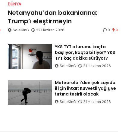
DÜNYA
Netanyahu’dan bakanlarına:
Trump’ı eleştirmeyin
0
SoleKinG
22 Haziran 2026
0
9
YKS TYT oturumu kaçta
başlıyor, kaçta bitiyor? YKS
TYT kaç dakika sürüyor?
SoleKinG
21 Haziran 2026
Meteoroloji’den çok sayıda
il için ihtar: Kuvvetli yağış ve
fırtına tesirli olacak
SoleKinG
21 Haziran 2026