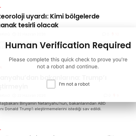
L
eoroloji uyardı: Kimi bölgelerde
anak tesirli olacak
eKinG
22 Haziran 2026
0
10
Human Verification Required
roloji Genel Müdürlüğü, Doğu Karadeniz ve Doğu Anadolu’nun
i başta olmak üzere kimi bölgeler için sağanak ve gök
tülü sağanak yağış ihtarında bulundu. Marmara’nın güneybatısı
zey Ege kıyılarında ise kuvvetli rüzgar bekleniyor.
Please complete this quick check to prove you're
not a robot and continue.
A
anyahu’dan bakanlarına: Trump’ı
I'm not a robot
ştirmeyin
eKinG
22 Haziran 2026
0
9
l Başbakanı Binyamin Netanyahu’nun, bakanlarından ABD
ı Donald Trump’ı eleştirmemelerini istediği sav edildi.
L