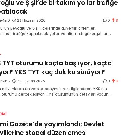
oğlu ve Şişli’de birtakım yollar trafiğe
atılacak
eKinG
22 Haziran 2026
0
9
ul’un Beyoğlu ve Şişli ilçelerinde güvenlik önlemleri
mında trafiğe kapatılacak yollar ve alternatif güzergahlar
ndı.
L
 TYT oturumu kaçta başlıyor, kaçta
iyor? YKS TYT kaç dakika sürüyor?
eKinG
21 Haziran 2026
0
9
 milyonlarca üniversite adayını direkt ilgilendiren YKS’nin
ci oturumu gerçekleşiyor. TYT oturumunun detayları yoğun
 merak ediliyor. Bir yandan adaylar bir yandan aileler “YKS
turumu kaçta başlıyor, kaçta bitiyor” ve “YKS TYT kaç dakika
or” sorusuna yanıt arıyor.
OMI
mi Gazete’de yayımlandı: Devlet
villerine stopaj düzenlemesi