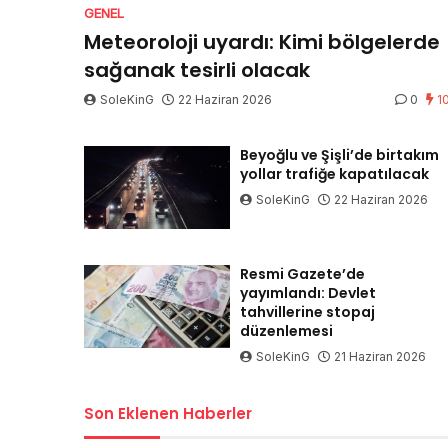
GENEL
Meteoroloji uyardı: Kimi bölgelerde
sağanak tesirli olacak
SoleKinG
22 Haziran 2026
0
1
Beyoğlu ve Şişli’de birtakım
yollar trafiğe kapatılacak
SoleKinG
22 Haziran 2026
Resmi Gazete’de
yayımlandı: Devlet
tahvillerine stopaj
düzenlemesi
SoleKinG
21 Haziran 2026
Son Eklenen Haberler