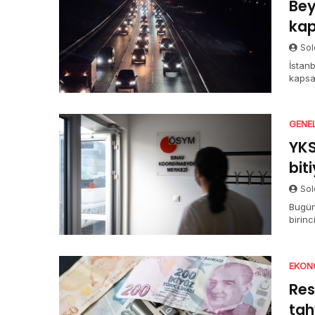
Bey
kap
Sol
İstanb
kapsa
açıkla
GENE
YKS
bit
Sol
Bugün
birin
halde
TYT o
sürüy
EKON
Res
tah