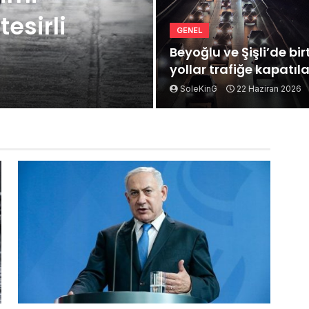
esirli
GENEL
Beyoğlu ve Şişli’de bi
yollar trafiğe kapatıl
SoleKinG
22 Haziran 2026