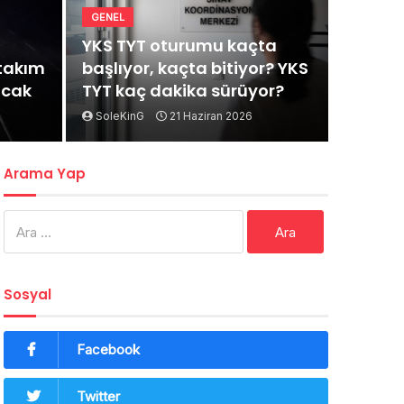
GENEL
YKS TYT oturumu kaçta
rtakım
başlıyor, kaçta bitiyor? YKS
acak
TYT kaç dakika sürüyor?
SoleKinG
21 Haziran 2026
Arama Yap
Arama:
Sosyal
Facebook
Twitter