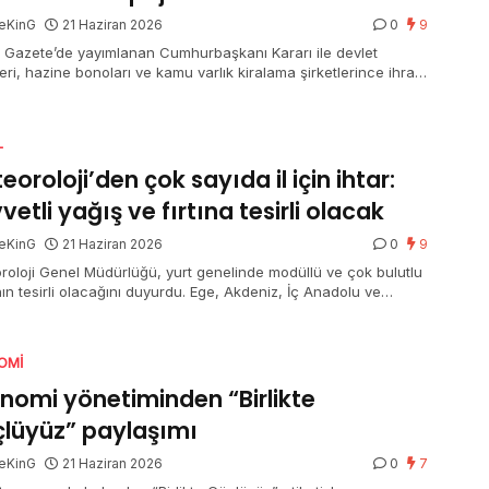
eKinG
21 Haziran 2026
0
9
 Gazete’de yayımlanan Cumhurbaşkanı Kararı ile devlet
leri, hazine bonoları ve kamu varlık kiralama şirketlerince ihraç
n kira sertifikalarından elde edilen gelirlerde uygulanan mevcut
j oranlarının mühleti 31 Aralık 2026’ya kadar devam edecek.
L
eoroloji’den çok sayıda il için ihtar:
vetli yağış ve fırtına tesirli olacak
eKinG
21 Haziran 2026
0
9
roloji Genel Müdürlüğü, yurt genelinde modüllü ve çok bulutlu
ın tesirli olacağını duyurdu. Ege, Akdeniz, İç Anadolu ve
eniz’in birtakım bölümlerinde sağanak ve gök gürültülü
ak yağış beklenirken, Afyonkarahisar, Denizli, Isparta, Burdur
alya’nın iç kesitleri için kuvvetli yağış uyarısı yapıldı. Doğu
OMI
lu’nun güneydoğusu ile Güneydoğu Anadolu’nun doğusunda
z taşınımı görülecek.
nomi yönetiminden “Birlikte
lüyüz” paylaşımı
eKinG
21 Haziran 2026
0
7