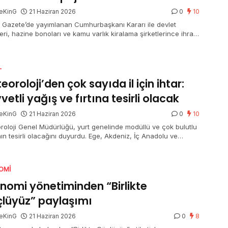
eKinG
21 Haziran 2026
0
10
 Gazete’de yayımlanan Cumhurbaşkanı Kararı ile devlet
leri, hazine bonoları ve kamu varlık kiralama şirketlerince ihraç
n kira sertifikalarından elde edilen gelirlerde uygulanan mevcut
j oranlarının mühleti 31 Aralık 2026’ya kadar devam edecek.
L
eoroloji’den çok sayıda il için ihtar:
vetli yağış ve fırtına tesirli olacak
eKinG
21 Haziran 2026
0
10
roloji Genel Müdürlüğü, yurt genelinde modüllü ve çok bulutlu
ın tesirli olacağını duyurdu. Ege, Akdeniz, İç Anadolu ve
eniz’in birtakım bölümlerinde sağanak ve gök gürültülü
ak yağış beklenirken, Afyonkarahisar, Denizli, Isparta, Burdur
alya’nın iç kesitleri için kuvvetli yağış uyarısı yapıldı. Doğu
OMI
lu’nun güneydoğusu ile Güneydoğu Anadolu’nun doğusunda
z taşınımı görülecek.
nomi yönetiminden “Birlikte
lüyüz” paylaşımı
eKinG
21 Haziran 2026
0
8