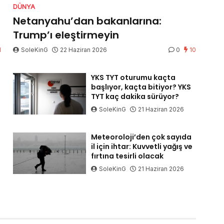
DÜNYA
Netanyahu’dan bakanlarına:
Trump’ı eleştirmeyin
1
SoleKinG
22 Haziran 2026
0
10
YKS TYT oturumu kaçta
başlıyor, kaçta bitiyor? YKS
TYT kaç dakika sürüyor?
SoleKinG
21 Haziran 2026
Meteoroloji’den çok sayıda
il için ihtar: Kuvvetli yağış ve
fırtına tesirli olacak
SoleKinG
21 Haziran 2026