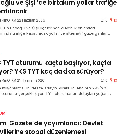
oğlu ve Şişli’de birtakım yollar trafiğe
atılacak
eKinG
22 Haziran 2026
0
10
ul’un Beyoğlu ve Şişli ilçelerinde güvenlik önlemleri
mında trafiğe kapatılacak yollar ve alternatif güzergahlar
ndı.
L
 TYT oturumu kaçta başlıyor, kaçta
iyor? YKS TYT kaç dakika sürüyor?
eKinG
21 Haziran 2026
0
10
 milyonlarca üniversite adayını direkt ilgilendiren YKS’nin
ci oturumu gerçekleşiyor. TYT oturumunun detayları yoğun
 merak ediliyor. Bir yandan adaylar bir yandan aileler “YKS
turumu kaçta başlıyor, kaçta bitiyor” ve “YKS TYT kaç dakika
or” sorusuna yanıt arıyor.
OMI
mi Gazete’de yayımlandı: Devlet
villerine stopaj düzenlemesi