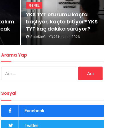
GENEL
YKS TYT oturumu kaçta
rtakım
başlıyor, kaçta bitiyor? YKS
acak
TYT kaç dakika sürüyor?
SoleKinG
21 Haziran 2026
Arama Yap
Arama:
Sosyal
Facebook
Twitter