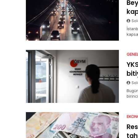
Bey
kap
Sol
İstanb
kapsa
açıkla
GENE
YKS
bit
Sol
Bugün
birin
halde
TYT o
sürüy
EKON
Res
tah