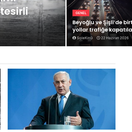
esirli
GENEL
Beyoğlu ve Şişli’de bi
yollar trafiğe kapatıl
SoleKinG
22 Haziran 2026