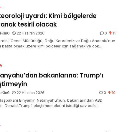
L
eoroloji uyardı: Kimi bölgelerde
anak tesirli olacak
eKinG
22 Haziran 2026
0
11
roloji Genel Müdürlüğü, Doğu Karadeniz ve Doğu Anadolu’nun
i başta olmak üzere kimi bölgeler için sağanak ve gök
tülü sağanak yağış ihtarında bulundu. Marmara’nın güneybatısı
zey Ege kıyılarında ise kuvvetli rüzgar bekleniyor.
A
anyahu’dan bakanlarına: Trump’ı
ştirmeyin
eKinG
22 Haziran 2026
0
10
l Başbakanı Binyamin Netanyahu’nun, bakanlarından ABD
ı Donald Trump’ı eleştirmemelerini istediği sav edildi.
L