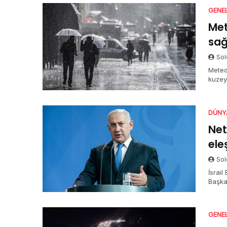
GENE
Met
sağ
Sol
Meteo
kuzey
gürül
ile Ku
DÜNY
Net
ele
Sol
İsrai
Başkan
GENE