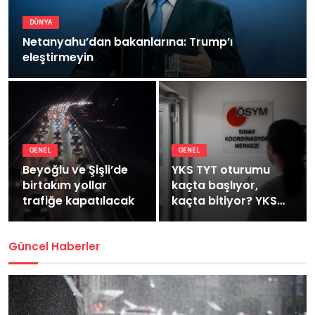
DÜNYA
Netanyahu’dan bakanlarına: Trump’ı
eleştirmeyin
GENEL
GENEL
Beyoğlu ve Şişli’de
YKS TYT oturumu
birtakım yollar
kaçta başlıyor,
trafiğe kapatılacak
kaçta bitiyor? YKS
TYT kaç dakika
sürüyor?
Güncel Haberler