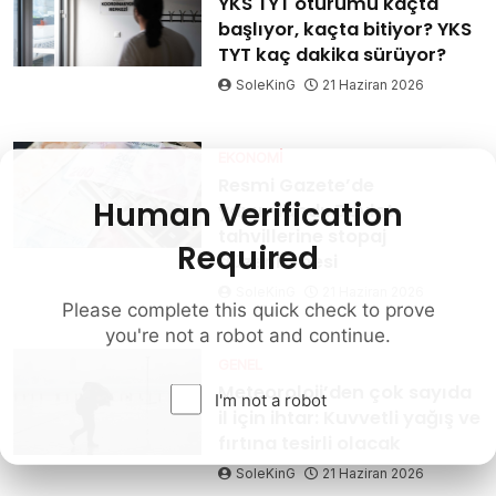
YKS TYT oturumu kaçta
başlıyor, kaçta bitiyor? YKS
TYT kaç dakika sürüyor?
SoleKinG
21 Haziran 2026
EKONOMI
Resmi Gazete’de
Human Verification
yayımlandı: Devlet
tahvillerine stopaj
Required
düzenlemesi
SoleKinG
21 Haziran 2026
Please complete this quick check to prove
you're not a robot and continue.
GENEL
Meteoroloji’den çok sayıda
I'm not a robot
il için ihtar: Kuvvetli yağış ve
fırtına tesirli olacak
SoleKinG
21 Haziran 2026