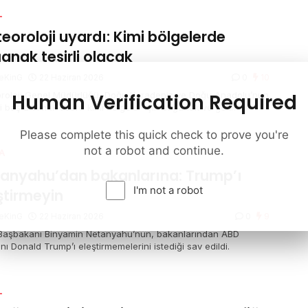
L
eoroloji uyardı: Kimi bölgelerde
anak tesirli olacak
eKinG
22 Haziran 2026
0
10
Human Verification Required
roloji Genel Müdürlüğü, Doğu Karadeniz ve Doğu Anadolu’nun
i başta olmak üzere kimi bölgeler için sağanak ve gök
tülü sağanak yağış ihtarında bulundu. Marmara’nın güneybatısı
zey Ege kıyılarında ise kuvvetli rüzgar bekleniyor.
Please complete this quick check to prove you're
not a robot and continue.
A
anyahu’dan bakanlarına: Trump’ı
I'm not a robot
ştirmeyin
eKinG
22 Haziran 2026
0
9
l Başbakanı Binyamin Netanyahu’nun, bakanlarından ABD
ı Donald Trump’ı eleştirmemelerini istediği sav edildi.
L