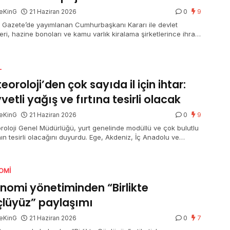
eKinG
21 Haziran 2026
0
9
 Gazete’de yayımlanan Cumhurbaşkanı Kararı ile devlet
leri, hazine bonoları ve kamu varlık kiralama şirketlerince ihraç
n kira sertifikalarından elde edilen gelirlerde uygulanan mevcut
j oranlarının mühleti 31 Aralık 2026’ya kadar devam edecek.
L
eoroloji’den çok sayıda il için ihtar:
vetli yağış ve fırtına tesirli olacak
eKinG
21 Haziran 2026
0
9
roloji Genel Müdürlüğü, yurt genelinde modüllü ve çok bulutlu
ın tesirli olacağını duyurdu. Ege, Akdeniz, İç Anadolu ve
eniz’in birtakım bölümlerinde sağanak ve gök gürültülü
ak yağış beklenirken, Afyonkarahisar, Denizli, Isparta, Burdur
alya’nın iç kesitleri için kuvvetli yağış uyarısı yapıldı. Doğu
OMI
lu’nun güneydoğusu ile Güneydoğu Anadolu’nun doğusunda
z taşınımı görülecek.
nomi yönetiminden “Birlikte
lüyüz” paylaşımı
eKinG
21 Haziran 2026
0
7