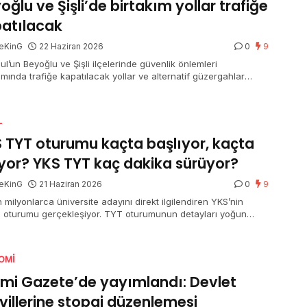
oğlu ve Şişli’de birtakım yollar trafiğe
atılacak
eKinG
22 Haziran 2026
0
9
ul’un Beyoğlu ve Şişli ilçelerinde güvenlik önlemleri
mında trafiğe kapatılacak yollar ve alternatif güzergahlar
ndı.
L
 TYT oturumu kaçta başlıyor, kaçta
iyor? YKS TYT kaç dakika sürüyor?
eKinG
21 Haziran 2026
0
9
 milyonlarca üniversite adayını direkt ilgilendiren YKS’nin
ci oturumu gerçekleşiyor. TYT oturumunun detayları yoğun
 merak ediliyor. Bir yandan adaylar bir yandan aileler “YKS
turumu kaçta başlıyor, kaçta bitiyor” ve “YKS TYT kaç dakika
or” sorusuna yanıt arıyor.
OMI
mi Gazete’de yayımlandı: Devlet
villerine stopaj düzenlemesi