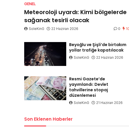
GENEL
Meteoroloji uyardı: Kimi bölgelerde
sağanak tesirli olacak
SoleKinG
22 Haziran 2026
0
1
Beyoğlu ve Şişli’de birtakım
yollar trafiğe kapatılacak
SoleKinG
22 Haziran 2026
Resmi Gazete’de
yayımlandı: Devlet
tahvillerine stopaj
düzenlemesi
SoleKinG
21 Haziran 2026
Son Eklenen Haberler