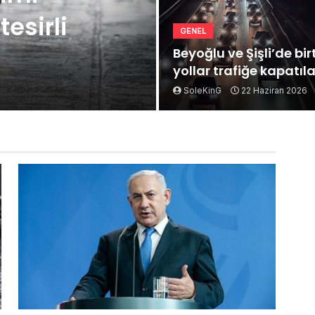
esirli
GENEL
Beyoğlu ve Şişli’de bi
yollar trafiğe kapatıl
SoleKinG
22 Haziran 2026