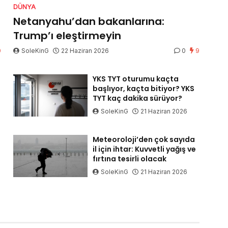
DÜNYA
Netanyahu’dan bakanlarına:
Trump’ı eleştirmeyin
0
SoleKinG
22 Haziran 2026
0
9
YKS TYT oturumu kaçta
başlıyor, kaçta bitiyor? YKS
TYT kaç dakika sürüyor?
SoleKinG
21 Haziran 2026
Meteoroloji’den çok sayıda
il için ihtar: Kuvvetli yağış ve
fırtına tesirli olacak
SoleKinG
21 Haziran 2026