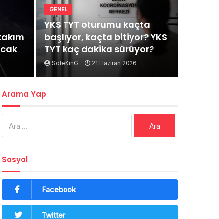
GENEL
YKS TYT oturumu kaçta
rtakım
başlıyor, kaçta bitiyor? YKS
acak
TYT kaç dakika sürüyor?
SoleKinG
21 Haziran 2026
Arama Yap
Arama:
Sosyal
Facebook
Twitter