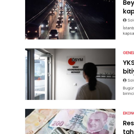
Bey
kap
Sol
İstanb
kapsa
açıkla
GENE
YKS
bit
Sol
Bugün
birin
halde
TYT o
sürüy
EKON
Res
tah