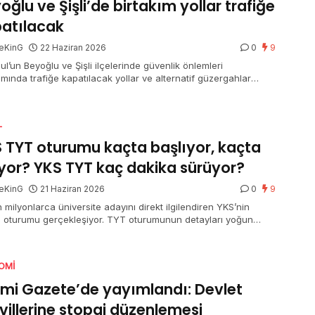
oğlu ve Şişli’de birtakım yollar trafiğe
atılacak
eKinG
22 Haziran 2026
0
9
ul’un Beyoğlu ve Şişli ilçelerinde güvenlik önlemleri
mında trafiğe kapatılacak yollar ve alternatif güzergahlar
ndı.
L
 TYT oturumu kaçta başlıyor, kaçta
iyor? YKS TYT kaç dakika sürüyor?
eKinG
21 Haziran 2026
0
9
 milyonlarca üniversite adayını direkt ilgilendiren YKS’nin
ci oturumu gerçekleşiyor. TYT oturumunun detayları yoğun
 merak ediliyor. Bir yandan adaylar bir yandan aileler “YKS
turumu kaçta başlıyor, kaçta bitiyor” ve “YKS TYT kaç dakika
or” sorusuna yanıt arıyor.
OMI
mi Gazete’de yayımlandı: Devlet
villerine stopaj düzenlemesi