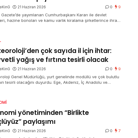
eKinG
21 Haziran 2026
0
9
 Gazete’de yayımlanan Cumhurbaşkanı Kararı ile devlet
leri, hazine bonoları ve kamu varlık kiralama şirketlerince ihraç
n kira sertifikalarından elde edilen gelirlerde uygulanan mevcut
j oranlarının mühleti 31 Aralık 2026’ya kadar devam edecek.
L
eoroloji’den çok sayıda il için ihtar:
vetli yağış ve fırtına tesirli olacak
eKinG
21 Haziran 2026
0
9
roloji Genel Müdürlüğü, yurt genelinde modüllü ve çok bulutlu
ın tesirli olacağını duyurdu. Ege, Akdeniz, İç Anadolu ve
eniz’in birtakım bölümlerinde sağanak ve gök gürültülü
ak yağış beklenirken, Afyonkarahisar, Denizli, Isparta, Burdur
alya’nın iç kesitleri için kuvvetli yağış uyarısı yapıldı. Doğu
OMI
lu’nun güneydoğusu ile Güneydoğu Anadolu’nun doğusunda
z taşınımı görülecek.
nomi yönetiminden “Birlikte
lüyüz” paylaşımı
eKinG
21 Haziran 2026
0
7