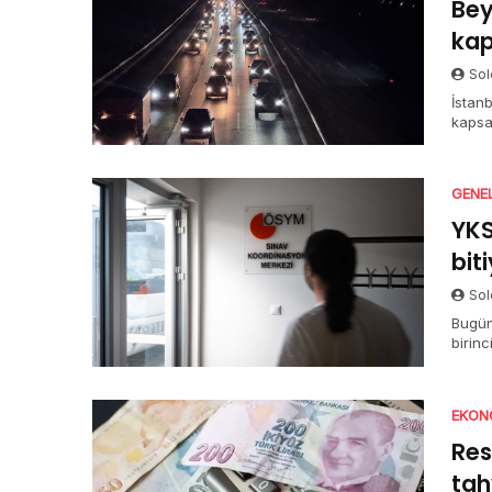
Bey
kap
Sol
İstanb
kapsa
açıkla
GENE
YKS
bit
Sol
Bugün
birin
halde
TYT o
sürüy
EKON
Res
tah