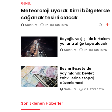
GENEL
Meteoroloji uyardı: Kimi bölgelerde
sağanak tesirli olacak
SoleKinG
22 Haziran 2026
0
1
Beyoğlu ve Şişli’de birtakım
yollar trafiğe kapatılacak
SoleKinG
22 Haziran 2026
Resmi Gazete’de
yayımlandı: Devlet
tahvillerine stopaj
düzenlemesi
SoleKinG
21 Haziran 2026
Son Eklenen Haberler