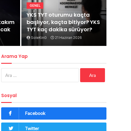
GENEL
YKS TYT oturumu kaçta
rtakım
başlıyor, kaçta bitiyor? YKS
acak
TYT kaç dakika sürüyor?
SoleKinG
21 Haziran 2026
Arama Yap
Arama:
Sosyal
Facebook
Twitter