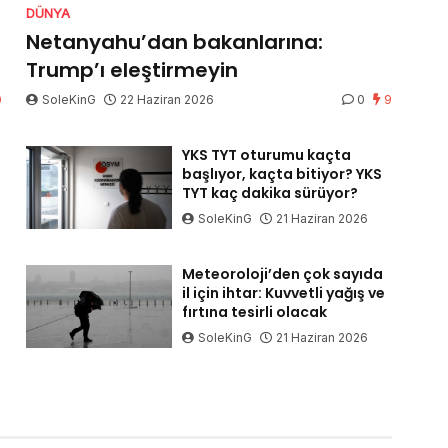
DÜNYA
Netanyahu’dan bakanlarına:
Trump’ı eleştirmeyin
0
SoleKinG
22 Haziran 2026
0
9
YKS TYT oturumu kaçta
başlıyor, kaçta bitiyor? YKS
TYT kaç dakika sürüyor?
SoleKinG
21 Haziran 2026
Meteoroloji’den çok sayıda
il için ihtar: Kuvvetli yağış ve
fırtına tesirli olacak
SoleKinG
21 Haziran 2026