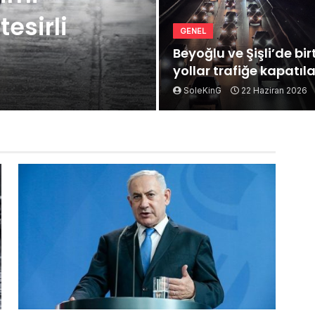
esirli
GENEL
Beyoğlu ve Şişli’de bi
yollar trafiğe kapatıl
SoleKinG
22 Haziran 2026