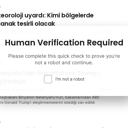
L
eoroloji uyardı: Kimi bölgelerde
anak tesirli olacak
eKinG
22 Haziran 2026
0
10
Human Verification Required
roloji Genel Müdürlüğü, Doğu Karadeniz ve Doğu Anadolu’nun
i başta olmak üzere kimi bölgeler için sağanak ve gök
tülü sağanak yağış ihtarında bulundu. Marmara’nın güneybatısı
zey Ege kıyılarında ise kuvvetli rüzgar bekleniyor.
Please complete this quick check to prove you're
not a robot and continue.
A
anyahu’dan bakanlarına: Trump’ı
I'm not a robot
ştirmeyin
eKinG
22 Haziran 2026
0
9
l Başbakanı Binyamin Netanyahu’nun, bakanlarından ABD
ı Donald Trump’ı eleştirmemelerini istediği sav edildi.
L