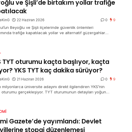
oğlu ve Şişli’de birtakım yollar trafiğe
atılacak
eKinG
22 Haziran 2026
0
9
ul’un Beyoğlu ve Şişli ilçelerinde güvenlik önlemleri
mında trafiğe kapatılacak yollar ve alternatif güzergahlar
ndı.
L
 TYT oturumu kaçta başlıyor, kaçta
iyor? YKS TYT kaç dakika sürüyor?
eKinG
21 Haziran 2026
0
9
 milyonlarca üniversite adayını direkt ilgilendiren YKS’nin
ci oturumu gerçekleşiyor. TYT oturumunun detayları yoğun
 merak ediliyor. Bir yandan adaylar bir yandan aileler “YKS
turumu kaçta başlıyor, kaçta bitiyor” ve “YKS TYT kaç dakika
or” sorusuna yanıt arıyor.
OMI
mi Gazete’de yayımlandı: Devlet
villerine stopaj düzenlemesi