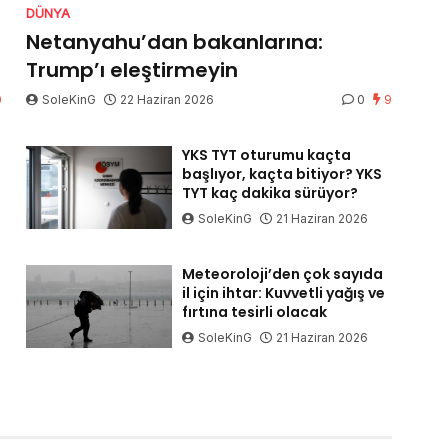
DÜNYA
Netanyahu’dan bakanlarına:
Trump’ı eleştirmeyin
0
SoleKinG
22 Haziran 2026
0
9
YKS TYT oturumu kaçta
başlıyor, kaçta bitiyor? YKS
TYT kaç dakika sürüyor?
SoleKinG
21 Haziran 2026
Meteoroloji’den çok sayıda
il için ihtar: Kuvvetli yağış ve
fırtına tesirli olacak
SoleKinG
21 Haziran 2026