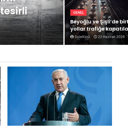
esirli
GENEL
Beyoğlu ve Şişli’de bi
yollar trafiğe kapatıl
SoleKinG
22 Haziran 2026