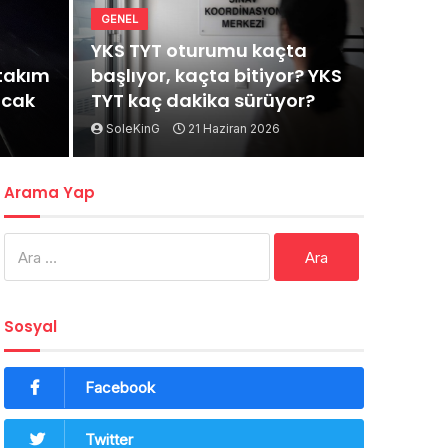
GENEL
YKS TYT oturumu kaçta
rtakım
başlıyor, kaçta bitiyor? YKS
acak
TYT kaç dakika sürüyor?
SoleKinG
21 Haziran 2026
Arama Yap
Arama:
Sosyal
Facebook
Twitter