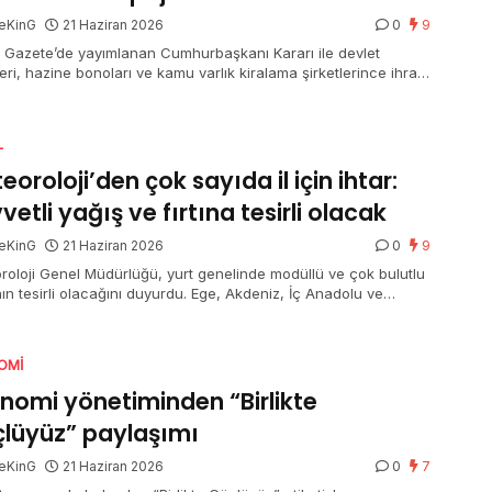
eKinG
21 Haziran 2026
0
9
 Gazete’de yayımlanan Cumhurbaşkanı Kararı ile devlet
leri, hazine bonoları ve kamu varlık kiralama şirketlerince ihraç
n kira sertifikalarından elde edilen gelirlerde uygulanan mevcut
j oranlarının mühleti 31 Aralık 2026’ya kadar devam edecek.
L
eoroloji’den çok sayıda il için ihtar:
vetli yağış ve fırtına tesirli olacak
eKinG
21 Haziran 2026
0
9
roloji Genel Müdürlüğü, yurt genelinde modüllü ve çok bulutlu
ın tesirli olacağını duyurdu. Ege, Akdeniz, İç Anadolu ve
eniz’in birtakım bölümlerinde sağanak ve gök gürültülü
ak yağış beklenirken, Afyonkarahisar, Denizli, Isparta, Burdur
alya’nın iç kesitleri için kuvvetli yağış uyarısı yapıldı. Doğu
OMI
lu’nun güneydoğusu ile Güneydoğu Anadolu’nun doğusunda
z taşınımı görülecek.
nomi yönetiminden “Birlikte
lüyüz” paylaşımı
eKinG
21 Haziran 2026
0
7