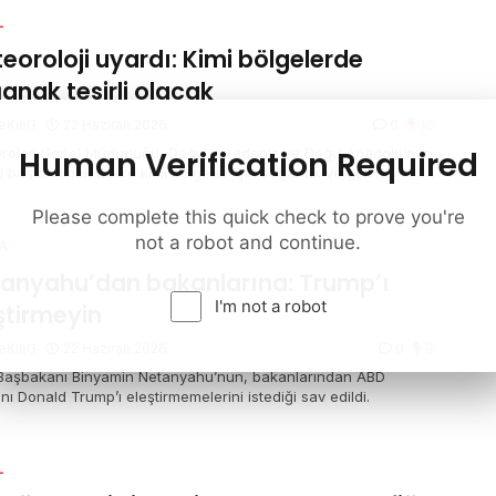
L
eoroloji uyardı: Kimi bölgelerde
anak tesirli olacak
eKinG
22 Haziran 2026
0
10
Human Verification Required
roloji Genel Müdürlüğü, Doğu Karadeniz ve Doğu Anadolu’nun
i başta olmak üzere kimi bölgeler için sağanak ve gök
tülü sağanak yağış ihtarında bulundu. Marmara’nın güneybatısı
zey Ege kıyılarında ise kuvvetli rüzgar bekleniyor.
Please complete this quick check to prove you're
not a robot and continue.
A
anyahu’dan bakanlarına: Trump’ı
I'm not a robot
ştirmeyin
eKinG
22 Haziran 2026
0
9
l Başbakanı Binyamin Netanyahu’nun, bakanlarından ABD
ı Donald Trump’ı eleştirmemelerini istediği sav edildi.
L