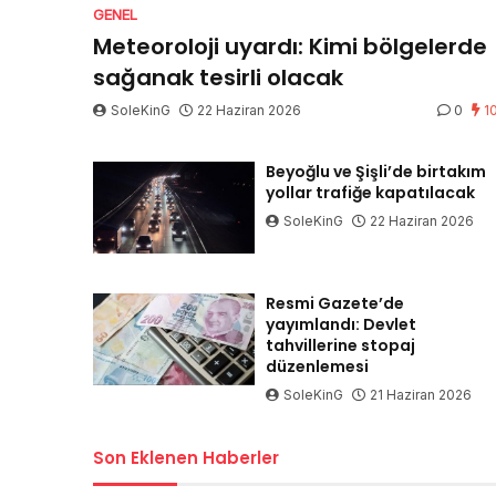
GENEL
Meteoroloji uyardı: Kimi bölgelerde
sağanak tesirli olacak
SoleKinG
22 Haziran 2026
0
1
Beyoğlu ve Şişli’de birtakım
yollar trafiğe kapatılacak
SoleKinG
22 Haziran 2026
Resmi Gazete’de
yayımlandı: Devlet
tahvillerine stopaj
düzenlemesi
SoleKinG
21 Haziran 2026
Son Eklenen Haberler