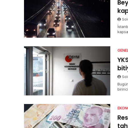
Bey
kap
Sol
İstanb
kapsa
açıkla
GENE
YKS
bit
Sol
Bugün
birin
halde
TYT o
sürüy
EKON
Res
tah