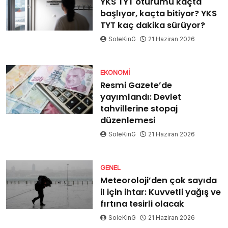
YKS TYT oturumu kaçta
başlıyor, kaçta bitiyor? YKS
TYT kaç dakika sürüyor?
SoleKinG
21 Haziran 2026
EKONOMI
Resmi Gazete’de
yayımlandı: Devlet
tahvillerine stopaj
düzenlemesi
SoleKinG
21 Haziran 2026
GENEL
Meteoroloji’den çok sayıda
il için ihtar: Kuvvetli yağış ve
fırtına tesirli olacak
SoleKinG
21 Haziran 2026