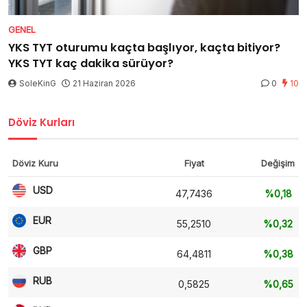
GENEL
YKS TYT oturumu kaçta başlıyor, kaçta bitiyor?
YKS TYT kaç dakika sürüyor?
SoleKinG
21 Haziran 2026
0
10
Döviz Kurları
Döviz Kuru
Fiyat
Değişim
USD
47,7436
%0,18
EUR
55,2510
%0,32
GBP
64,4811
%0,38
RUB
0,5825
%0,65