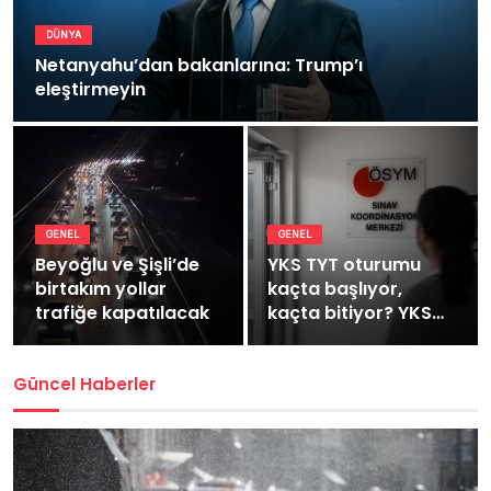
DÜNYA
Netanyahu’dan bakanlarına: Trump’ı
eleştirmeyin
GENEL
GENEL
Beyoğlu ve Şişli’de
YKS TYT oturumu
birtakım yollar
kaçta başlıyor,
trafiğe kapatılacak
kaçta bitiyor? YKS
TYT kaç dakika
sürüyor?
Güncel Haberler