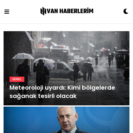
Skip
to
content
GENEL
Meteoroloji uyardı: Kimi bölgelerde
sağanak tesirli olacak