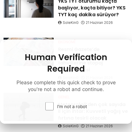
YKS TYT oturumu kaçta
başlıyor, kaçta bitiyor? YKS
TYT kaç dakika sürüyor?
SoleKinG
21 Haziran 2026
EKONOMI
Resmi Gazete’de
Human Verification
yayımlandı: Devlet
tahvillerine stopaj
Required
düzenlemesi
SoleKinG
21 Haziran 2026
Please complete this quick check to prove
you're not a robot and continue.
GENEL
Meteoroloji’den çok sayıda
I'm not a robot
il için ihtar: Kuvvetli yağış ve
fırtına tesirli olacak
SoleKinG
21 Haziran 2026