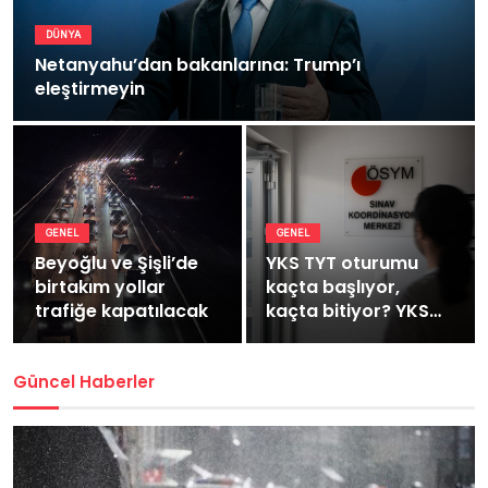
DÜNYA
Netanyahu’dan bakanlarına: Trump’ı
eleştirmeyin
GENEL
GENEL
Beyoğlu ve Şişli’de
YKS TYT oturumu
birtakım yollar
kaçta başlıyor,
trafiğe kapatılacak
kaçta bitiyor? YKS
TYT kaç dakika
sürüyor?
Güncel Haberler