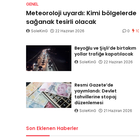
GENEL
Meteoroloji uyardı: Kimi bölgelerde
sağanak tesirli olacak
SoleKinG
22 Haziran 2026
0
1
Beyoğlu ve Şişli’de birtakım
yollar trafiğe kapatılacak
SoleKinG
22 Haziran 2026
Resmi Gazete’de
yayımlandı: Devlet
tahvillerine stopaj
düzenlemesi
SoleKinG
21 Haziran 2026
Son Eklenen Haberler