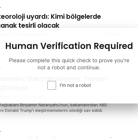
L
eoroloji uyardı: Kimi bölgelerde
anak tesirli olacak
eKinG
22 Haziran 2026
0
10
Human Verification Required
roloji Genel Müdürlüğü, Doğu Karadeniz ve Doğu Anadolu’nun
i başta olmak üzere kimi bölgeler için sağanak ve gök
tülü sağanak yağış ihtarında bulundu. Marmara’nın güneybatısı
zey Ege kıyılarında ise kuvvetli rüzgar bekleniyor.
Please complete this quick check to prove you're
not a robot and continue.
A
anyahu’dan bakanlarına: Trump’ı
I'm not a robot
ştirmeyin
eKinG
22 Haziran 2026
0
9
l Başbakanı Binyamin Netanyahu’nun, bakanlarından ABD
ı Donald Trump’ı eleştirmemelerini istediği sav edildi.
L