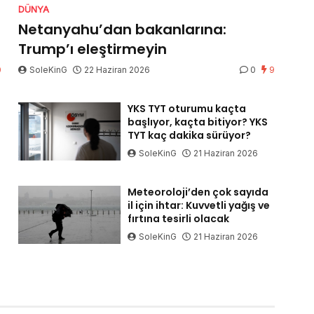
DÜNYA
Netanyahu’dan bakanlarına:
Trump’ı eleştirmeyin
0
SoleKinG
22 Haziran 2026
0
9
YKS TYT oturumu kaçta
başlıyor, kaçta bitiyor? YKS
TYT kaç dakika sürüyor?
SoleKinG
21 Haziran 2026
Meteoroloji’den çok sayıda
il için ihtar: Kuvvetli yağış ve
fırtına tesirli olacak
SoleKinG
21 Haziran 2026