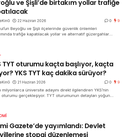
oğlu ve Şişli’de birtakım yollar trafiğe
atılacak
eKinG
22 Haziran 2026
0
9
ul’un Beyoğlu ve Şişli ilçelerinde güvenlik önlemleri
mında trafiğe kapatılacak yollar ve alternatif güzergahlar
ndı.
L
 TYT oturumu kaçta başlıyor, kaçta
iyor? YKS TYT kaç dakika sürüyor?
eKinG
21 Haziran 2026
0
9
 milyonlarca üniversite adayını direkt ilgilendiren YKS’nin
ci oturumu gerçekleşiyor. TYT oturumunun detayları yoğun
 merak ediliyor. Bir yandan adaylar bir yandan aileler “YKS
turumu kaçta başlıyor, kaçta bitiyor” ve “YKS TYT kaç dakika
or” sorusuna yanıt arıyor.
OMI
mi Gazete’de yayımlandı: Devlet
villerine stopaj düzenlemesi