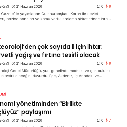
eKinG
21 Haziran 2026
0
9
 Gazete’de yayımlanan Cumhurbaşkanı Kararı ile devlet
leri, hazine bonoları ve kamu varlık kiralama şirketlerince ihraç
n kira sertifikalarından elde edilen gelirlerde uygulanan mevcut
j oranlarının mühleti 31 Aralık 2026’ya kadar devam edecek.
L
eoroloji’den çok sayıda il için ihtar:
vetli yağış ve fırtına tesirli olacak
eKinG
21 Haziran 2026
0
9
roloji Genel Müdürlüğü, yurt genelinde modüllü ve çok bulutlu
ın tesirli olacağını duyurdu. Ege, Akdeniz, İç Anadolu ve
eniz’in birtakım bölümlerinde sağanak ve gök gürültülü
ak yağış beklenirken, Afyonkarahisar, Denizli, Isparta, Burdur
alya’nın iç kesitleri için kuvvetli yağış uyarısı yapıldı. Doğu
OMI
lu’nun güneydoğusu ile Güneydoğu Anadolu’nun doğusunda
z taşınımı görülecek.
nomi yönetiminden “Birlikte
lüyüz” paylaşımı
eKinG
21 Haziran 2026
0
7