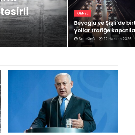
esirli
GENEL
Beyoğlu ve Şişli’de bi
yollar trafiğe kapatıl
SoleKinG
22 Haziran 2026