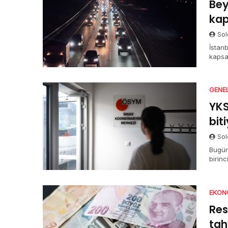
Bey
kap
Sol
İstanb
kapsa
açıkla
GENE
YKS
bit
Sol
Bugün
birin
halde
TYT o
sürüy
EKON
Res
tah