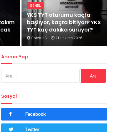
GENEL
YKS TYT oturumu kaçta
rtakım
başlıyor, kaçta bitiyor? YKS
acak
TYT kaç dakika sürüyor?
SoleKinG
21 Haziran 2026
Arama Yap
Arama:
Sosyal
Facebook
Twitter