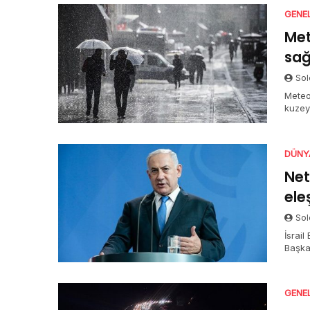
GENE
Met
sağ
Sol
Meteo
kuzey
gürül
ile Ku
DÜNY
Net
ele
Sol
İsrai
Başkan
GENE