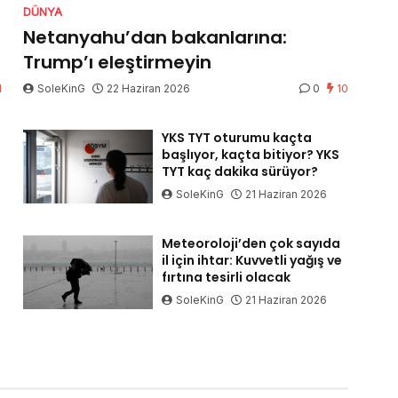
DÜNYA
Netanyahu’dan bakanlarına:
Trump’ı eleştirmeyin
1
SoleKinG
22 Haziran 2026
0
10
YKS TYT oturumu kaçta
başlıyor, kaçta bitiyor? YKS
TYT kaç dakika sürüyor?
SoleKinG
21 Haziran 2026
Meteoroloji’den çok sayıda
il için ihtar: Kuvvetli yağış ve
fırtına tesirli olacak
SoleKinG
21 Haziran 2026