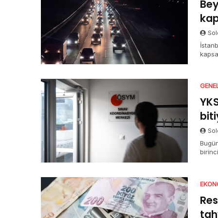
Bey
kap
Sol
İstanb
kapsa
açıkla
GENE
YKS
bit
Sol
Bugün
birin
halde
TYT o
sürüy
EKON
Res
tah