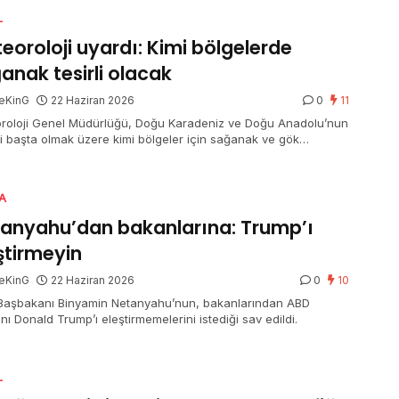
L
eoroloji uyardı: Kimi bölgelerde
anak tesirli olacak
eKinG
22 Haziran 2026
0
11
roloji Genel Müdürlüğü, Doğu Karadeniz ve Doğu Anadolu’nun
i başta olmak üzere kimi bölgeler için sağanak ve gök
tülü sağanak yağış ihtarında bulundu. Marmara’nın güneybatısı
zey Ege kıyılarında ise kuvvetli rüzgar bekleniyor.
A
anyahu’dan bakanlarına: Trump’ı
ştirmeyin
eKinG
22 Haziran 2026
0
10
l Başbakanı Binyamin Netanyahu’nun, bakanlarından ABD
ı Donald Trump’ı eleştirmemelerini istediği sav edildi.
L