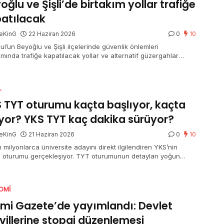
oğlu ve Şişli’de birtakım yollar trafiğe
atılacak
eKinG
22 Haziran 2026
0
10
ul’un Beyoğlu ve Şişli ilçelerinde güvenlik önlemleri
mında trafiğe kapatılacak yollar ve alternatif güzergahlar
ndı.
L
 TYT oturumu kaçta başlıyor, kaçta
iyor? YKS TYT kaç dakika sürüyor?
eKinG
21 Haziran 2026
0
10
 milyonlarca üniversite adayını direkt ilgilendiren YKS’nin
ci oturumu gerçekleşiyor. TYT oturumunun detayları yoğun
 merak ediliyor. Bir yandan adaylar bir yandan aileler “YKS
turumu kaçta başlıyor, kaçta bitiyor” ve “YKS TYT kaç dakika
or” sorusuna yanıt arıyor.
OMI
mi Gazete’de yayımlandı: Devlet
villerine stopaj düzenlemesi