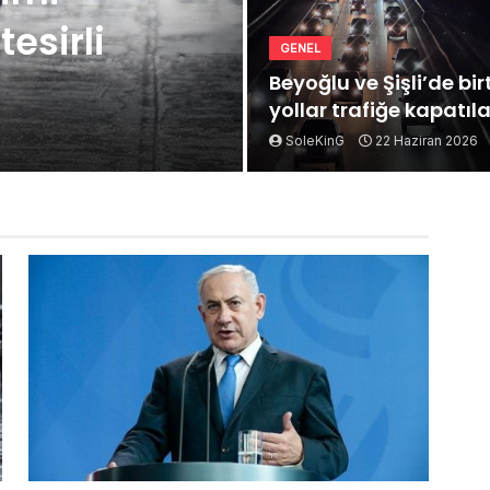
esirli
GENEL
Beyoğlu ve Şişli’de bi
yollar trafiğe kapatıl
SoleKinG
22 Haziran 2026