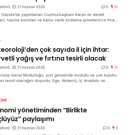
eKinG
21 Haziran 2026
0
10
 Gazete’de yayımlanan Cumhurbaşkanı Kararı ile devlet
leri, hazine bonoları ve kamu varlık kiralama şirketlerince ihraç
n kira sertifikalarından elde edilen gelirlerde uygulanan mevcut
j oranlarının mühleti 31 Aralık 2026’ya kadar devam edecek.
L
eoroloji’den çok sayıda il için ihtar:
vetli yağış ve fırtına tesirli olacak
eKinG
21 Haziran 2026
0
10
roloji Genel Müdürlüğü, yurt genelinde modüllü ve çok bulutlu
ın tesirli olacağını duyurdu. Ege, Akdeniz, İç Anadolu ve
eniz’in birtakım bölümlerinde sağanak ve gök gürültülü
ak yağış beklenirken, Afyonkarahisar, Denizli, Isparta, Burdur
alya’nın iç kesitleri için kuvvetli yağış uyarısı yapıldı. Doğu
OMI
lu’nun güneydoğusu ile Güneydoğu Anadolu’nun doğusunda
z taşınımı görülecek.
nomi yönetiminden “Birlikte
lüyüz” paylaşımı
eKinG
21 Haziran 2026
0
8