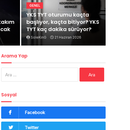
GENEL
YKS TYT oturumu kaçta
rtakım
başlıyor, kaçta bitiyor? YKS
acak
TYT kaç dakika sürüyor?
SoleKinG
21 Haziran 2026
Arama Yap
Arama:
Sosyal
Facebook
Twitter