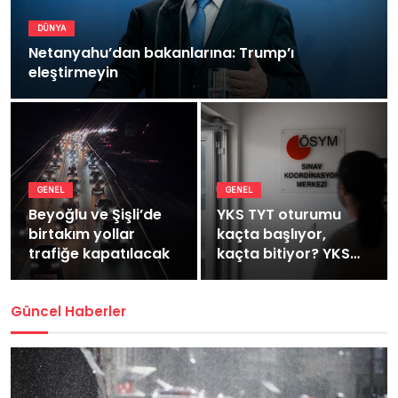
DÜNYA
Netanyahu’dan bakanlarına: Trump’ı
eleştirmeyin
GENEL
GENEL
Beyoğlu ve Şişli’de
YKS TYT oturumu
birtakım yollar
kaçta başlıyor,
trafiğe kapatılacak
kaçta bitiyor? YKS
TYT kaç dakika
sürüyor?
Güncel Haberler