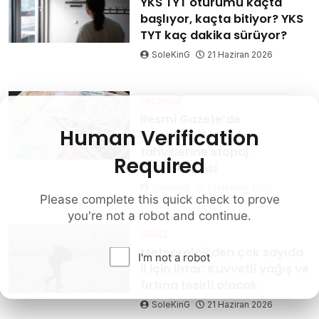
YKS TYT oturumu kaçta
başlıyor, kaçta bitiyor? YKS
TYT kaç dakika sürüyor?
SoleKinG
21 Haziran 2026
EKONOMI
Resmi Gazete’de
Human Verification
yayımlandı: Devlet
tahvillerine stopaj
Required
düzenlemesi
SoleKinG
21 Haziran 2026
Please complete this quick check to prove
you're not a robot and continue.
GENEL
Meteoroloji’den çok sayıda
I'm not a robot
il için ihtar: Kuvvetli yağış ve
fırtına tesirli olacak
SoleKinG
21 Haziran 2026