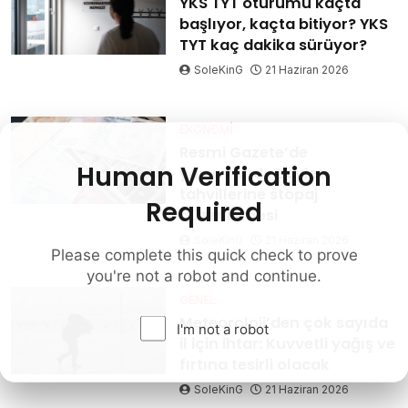
YKS TYT oturumu kaçta
başlıyor, kaçta bitiyor? YKS
TYT kaç dakika sürüyor?
SoleKinG
21 Haziran 2026
EKONOMI
Resmi Gazete’de
Human Verification
yayımlandı: Devlet
tahvillerine stopaj
Required
düzenlemesi
SoleKinG
21 Haziran 2026
Please complete this quick check to prove
you're not a robot and continue.
GENEL
Meteoroloji’den çok sayıda
I'm not a robot
il için ihtar: Kuvvetli yağış ve
fırtına tesirli olacak
SoleKinG
21 Haziran 2026