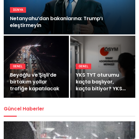
DÜNYA
Netanyahu’dan bakanlarına: Trump’ı
eleştirmeyin
GENEL
GENEL
Beyoğlu ve Şişli’de
YKS TYT oturumu
birtakım yollar
kaçta başlıyor,
trafiğe kapatılacak
kaçta bitiyor? YKS
TYT kaç dakika
sürüyor?
Güncel Haberler