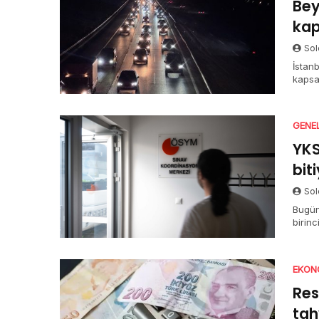
Bey
kap
Sol
İstanb
kapsa
açıkla
GENE
YKS
bit
Sol
Bugün
birin
halde
TYT o
sürüy
EKON
Res
tah