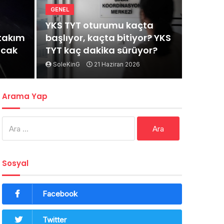
GENEL
YKS TYT oturumu kaçta
rtakım
başlıyor, kaçta bitiyor? YKS
acak
TYT kaç dakika sürüyor?
SoleKinG
21 Haziran 2026
Arama Yap
Arama:
Sosyal
Facebook
Twitter