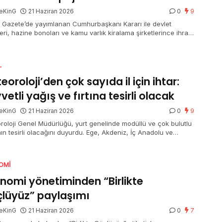
eKinG
21 Haziran 2026
0
9
 Gazete’de yayımlanan Cumhurbaşkanı Kararı ile devlet
leri, hazine bonoları ve kamu varlık kiralama şirketlerince ihraç
n kira sertifikalarından elde edilen gelirlerde uygulanan mevcut
j oranlarının mühleti 31 Aralık 2026’ya kadar devam edecek.
L
eoroloji’den çok sayıda il için ihtar:
vetli yağış ve fırtına tesirli olacak
eKinG
21 Haziran 2026
0
9
roloji Genel Müdürlüğü, yurt genelinde modüllü ve çok bulutlu
ın tesirli olacağını duyurdu. Ege, Akdeniz, İç Anadolu ve
eniz’in birtakım bölümlerinde sağanak ve gök gürültülü
ak yağış beklenirken, Afyonkarahisar, Denizli, Isparta, Burdur
alya’nın iç kesitleri için kuvvetli yağış uyarısı yapıldı. Doğu
OMI
lu’nun güneydoğusu ile Güneydoğu Anadolu’nun doğusunda
z taşınımı görülecek.
nomi yönetiminden “Birlikte
lüyüz” paylaşımı
eKinG
21 Haziran 2026
0
7