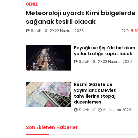
GENEL
Meteoroloji uyardı: Kimi bölgelerde
sağanak tesirli olacak
SoleKinG
22 Haziran 2026
0
1
Beyoğlu ve Şişli’de birtakım
yollar trafiğe kapatılacak
SoleKinG
22 Haziran 2026
Resmi Gazete’de
yayımlandı: Devlet
tahvillerine stopaj
düzenlemesi
SoleKinG
21 Haziran 2026
Son Eklenen Haberler