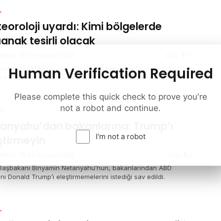
L
eoroloji uyardı: Kimi bölgelerde
anak tesirli olacak
eKinG
22 Haziran 2026
0
10
Human Verification Required
roloji Genel Müdürlüğü, Doğu Karadeniz ve Doğu Anadolu’nun
i başta olmak üzere kimi bölgeler için sağanak ve gök
tülü sağanak yağış ihtarında bulundu. Marmara’nın güneybatısı
zey Ege kıyılarında ise kuvvetli rüzgar bekleniyor.
Please complete this quick check to prove you're
not a robot and continue.
A
anyahu’dan bakanlarına: Trump’ı
I'm not a robot
ştirmeyin
eKinG
22 Haziran 2026
0
9
l Başbakanı Binyamin Netanyahu’nun, bakanlarından ABD
ı Donald Trump’ı eleştirmemelerini istediği sav edildi.
L