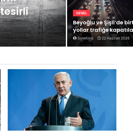
esirli
GENEL
Beyoğlu ve Şişli’de bi
yollar trafiğe kapatıl
SoleKinG
22 Haziran 2026