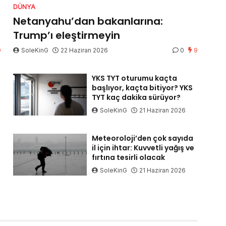
DÜNYA
Netanyahu’dan bakanlarına:
Trump’ı eleştirmeyin
0
SoleKinG
22 Haziran 2026
0
9
YKS TYT oturumu kaçta
başlıyor, kaçta bitiyor? YKS
TYT kaç dakika sürüyor?
SoleKinG
21 Haziran 2026
Meteoroloji’den çok sayıda
il için ihtar: Kuvvetli yağış ve
fırtına tesirli olacak
SoleKinG
21 Haziran 2026