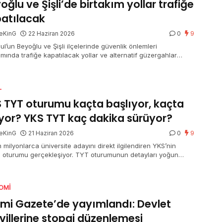
oğlu ve Şişli’de birtakım yollar trafiğe
atılacak
eKinG
22 Haziran 2026
0
9
ul’un Beyoğlu ve Şişli ilçelerinde güvenlik önlemleri
mında trafiğe kapatılacak yollar ve alternatif güzergahlar
ndı.
L
 TYT oturumu kaçta başlıyor, kaçta
iyor? YKS TYT kaç dakika sürüyor?
eKinG
21 Haziran 2026
0
9
 milyonlarca üniversite adayını direkt ilgilendiren YKS’nin
ci oturumu gerçekleşiyor. TYT oturumunun detayları yoğun
 merak ediliyor. Bir yandan adaylar bir yandan aileler “YKS
turumu kaçta başlıyor, kaçta bitiyor” ve “YKS TYT kaç dakika
or” sorusuna yanıt arıyor.
OMI
mi Gazete’de yayımlandı: Devlet
villerine stopaj düzenlemesi