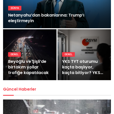
DÜNYA
Netanyahu’dan bakanlarına: Trump’ı
eleştirmeyin
GENEL
GENEL
Beyoğlu ve Şişli’de
YKS TYT oturumu
birtakım yollar
kaçta başlıyor,
trafiğe kapatılacak
kaçta bitiyor? YKS
TYT kaç dakika
sürüyor?
Güncel Haberler