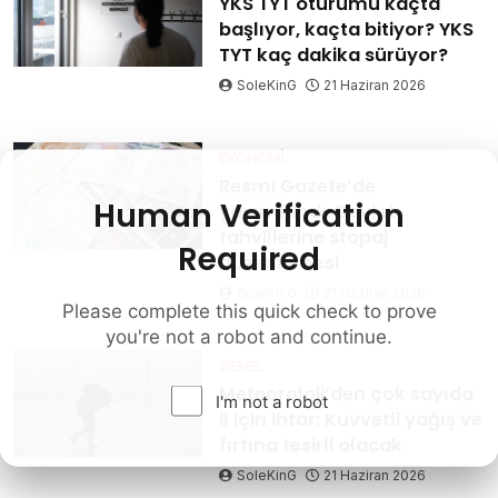
YKS TYT oturumu kaçta
başlıyor, kaçta bitiyor? YKS
TYT kaç dakika sürüyor?
SoleKinG
21 Haziran 2026
EKONOMI
Resmi Gazete’de
Human Verification
yayımlandı: Devlet
tahvillerine stopaj
Required
düzenlemesi
SoleKinG
21 Haziran 2026
Please complete this quick check to prove
you're not a robot and continue.
GENEL
Meteoroloji’den çok sayıda
I'm not a robot
il için ihtar: Kuvvetli yağış ve
fırtına tesirli olacak
SoleKinG
21 Haziran 2026